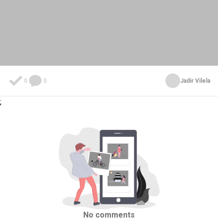
0
0
Jadir Vilela
;
No comments