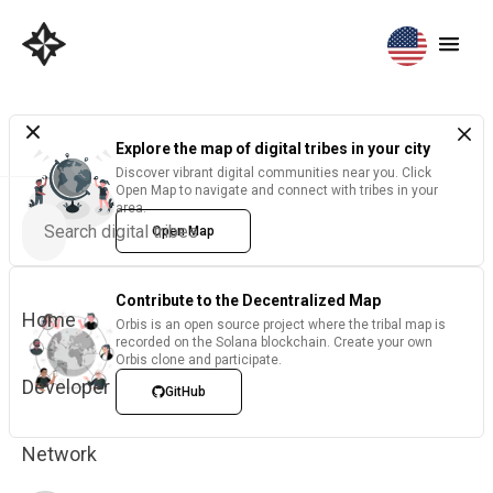
Explore the map of digital tribes in your city
Discover vibrant digital communities near you. Click
Open Map to navigate and connect with tribes in your
area.
Open Map
Contribute to the Decentralized Map
Home
Orbis is an open source project where the tribal map is
recorded on the Solana blockchain. Create your own
Orbis clone and participate.
Developer
GitHub
Network