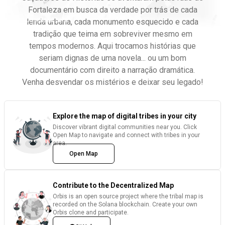
Fortaleza em busca da verdade por trás de cada
Download here
lenda urbana, cada monumento esquecido e cada
tradição que teima em sobreviver mesmo em
tempos modernos. Aqui trocamos histórias que
seriam dignas de uma novela... ou um bom
documentário com direito a narração dramática.
Venha desvendar os mistérios e deixar seu legado!
Explore the map of digital tribes in your city
Discover vibrant digital communities near you. Click
Open Map to navigate and connect with tribes in your
area.
Open Map
Contribute to the Decentralized Map
Orbis is an open source project where the tribal map is
recorded on the Solana blockchain. Create your own
Orbis clone and participate.