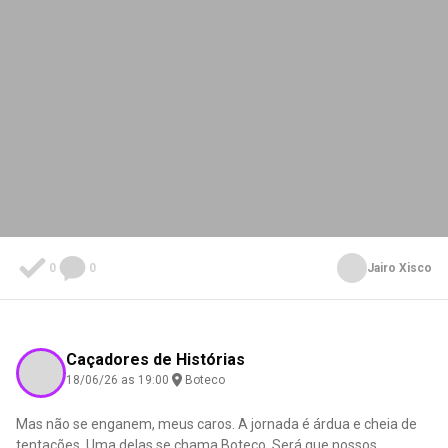
0
0
Jairo Xisco
Caçadores de Histórias
18/06/26 as 19:00
Boteco
Mas não se enganem, meus caros. A jornada é árdua e cheia de
tentações. Uma delas se chama Boteco. Será que nossos