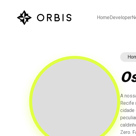
Home
Developer
N
Ho
Os
A nossa
Recife
cidade 
peculia
caldinh
Zero. 