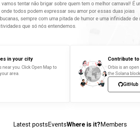
o, vamos tentar não brigar sobre quem tem o melhor carnaval! É 
 onde todos podem expressar seu amor por essas duas joias
bucanas, sempre com uma pitada de humor e uma infinidade d
stividades que só nós entendemos.
es in your city
Contribute to
s near you. Click Open Map to
Orbis is an open
 your area.
the Solana block
GitHub
Latest posts
Events
Where is it?
Members