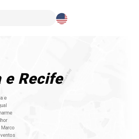
Download here
 e Recife
da e
ual
charme
lhor
o Marco
eventos