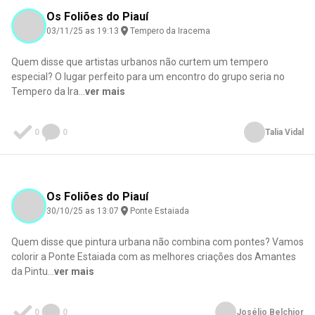
Os Foliões do Piauí
03/11/25 as 19:13
Tempero da Iracema
Quem disse que artistas urbanos não curtem um tempero
especial? O lugar perfeito para um encontro do grupo seria no
Tempero da Ira
...
ver mais
0
0
Talia Vidal
0
0
0
0
0
0
0
0
0
0
0
0
0
0
0
0
0
0
0
0
Os Foliões do Piauí
30/10/25 as 13:07
Ponte Estaiada
Quem disse que pintura urbana não combina com pontes? Vamos
colorir a Ponte Estaiada com as melhores criações dos Amantes
da Pintu
...
ver mais
0
0
Josélio Belchior