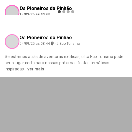
Os Pioneiros do Pinhão
Os Pioneiros do Pinhão
Os Pioneiros do Pinhão
Os Pioneiros do Pinhão
30/12/25 as 00:43
10/05/25 as 16:43
28/03/25 as 16:02
28/03/25 as 00:27
Steven Pinheiro
Carlota Ferrari
Bóris Baptista
Jean Alves
Check-in
Check-in
Check-in
Check-in
Mirante do Vertedouro
Mirante do Vertedouro
Itá Eco Turismo
Torres De Itá
Os Pioneiros do Pinhão
04/09/25 as 08:44
Itá Eco Turismo
Se estamos atrás de aventuras exóticas, o Itá Eco Turismo pode
ser o lugar certo para nossas próximas festas temáticas
inspiradas
...
ver mais
0
0
0
0
0
0
0
0