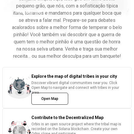
pequeno grão, que nós, com a sofisticação típica
Download here
itana, torramos e mandamos para qualquer boca que
se atreva a falar mal. Prepare-se para debates
acalorados sobre a melhor forma de temperar o belo
pinhão! Você também vai descobrir que a guerra de
quem tem o melhor pinhão é uma questão de honra
na nossa selva urbana. Venha e traga sua melhor
receita… ou sua melhor desculpa para um banquete!
Explore the map of digital tribes in your city
Discover vibrant digital communities near you. Click
Open Map to navigate and connect with tribes in your
area.
Open Map
Contribute to the Decentralized Map
Orbis is an open source project where the tribal map is
recorded on the Solana blockchain. Create your own
Orbis clone and participate.