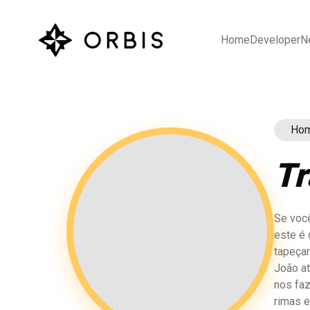
Home
Developer
N
Ho
Tr
Se você
este é 
tapeçar
João at
nos fa
rimas e