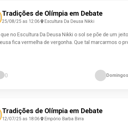
Horácio Sanches
Berta Córdoba
Stefan Pereira
Liana Baptista
Baltazar Ávila
Omer Leiria
Empório Barba Bir
Empório Barba Bir
Empório Barba Bir
Check-in
Check-in
Check-in
Check-in
Check-in
Check-in
Tradições de Olímpia em Debate
25/08/25 as 12:06
Escultura Da Deusa Nikki
que no Escultura Da Deusa Nikki o sol se põe de um jeit
deusa fica vermelha de vergonha. Que tal marcarmos o pr
0
Domingos
0
0
0
0
0
0
Tradições de Olímpia em Debate
12/07/25 as 18:06
Empório Barba Birra