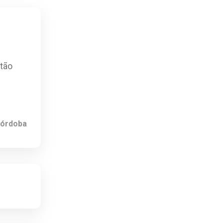
 tão
Córdoba