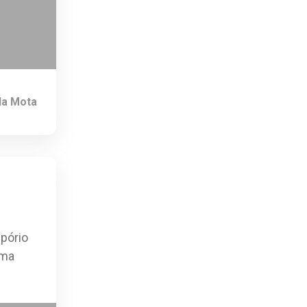
da Mota
pório
uma