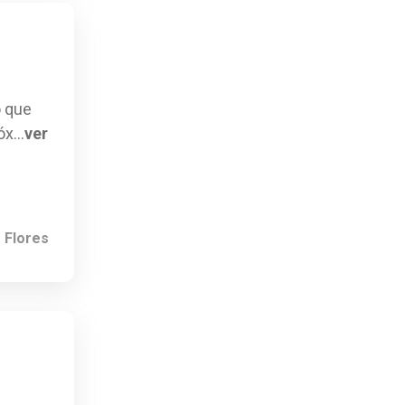
ra
ra
ra
Escultura Da Deusa Nikki
Escultura Da Deusa Nikki
Escultura Da Deusa Nikki
o que
óx
...
ver
 Flores