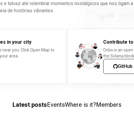
s e talvez até relembrar momentos nostálgicos que nos ligam a
heia de histórias vibrantes.
es in your city
Contribute to
s near you. Click Open Map to
Orbis is an open
 your area.
the Solana block
GitHub
Latest posts
Events
Where is it?
Members