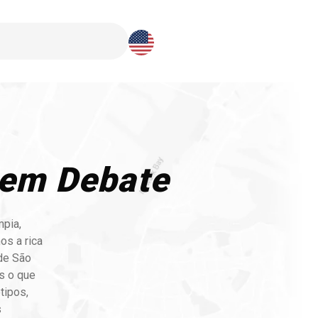
Download here
 em Debate
mpia,
os a rica
 de São
s o que
tipos,
s