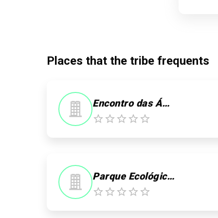
Places that the tribe frequents
Encontro das Águas
Parque Ecológico Janauari