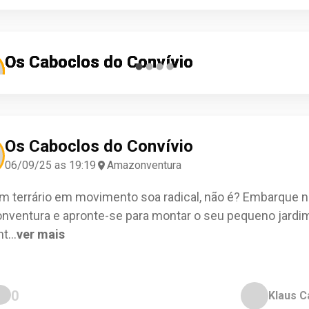
Os Caboclos do Convívio
Os Caboclos do Convívio
Os Caboclos do Convívio
Os Caboclos do Convívio
23/11/25 as 23:40
03/09/25 as 01:57
04/04/25 as 15:23
04/04/25 as 04:44
Santiago Nogueira
Reinaldo Moraes
Donatílio Freitas
Maiara Costa
Amazonventura
Amazonventura
Amazonventura
Amazonventura
Check-in
Check-in
Check-in
Check-in
Os Caboclos do Convívio
06/09/25 as 19:19
Amazonventura
um terrário em movimento soa radical, não é? Embarque n
ventura e apronte-se para montar o seu pequeno jardi
nt
...
ver mais
0
0
0
0
0
Klaus C