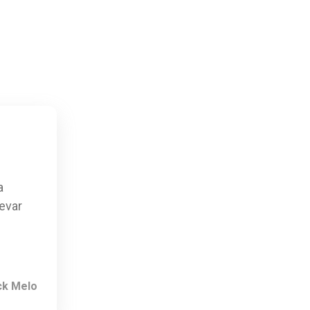
a
evar
ck Melo