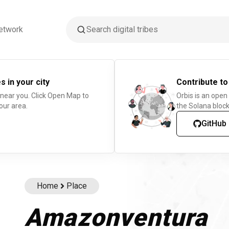
etwork
s in your city
Contribute to
 near you. Click Open Map to
Orbis is an open
our area.
the Solana block
GitHub
Home
Place
Amazonventura