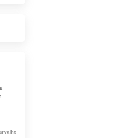
a
m
arvalho