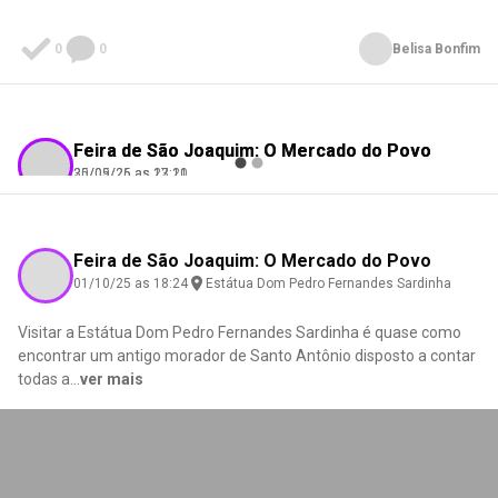
0
0
Belisa Bonfim
Feira de São Joaquim: O Mercado do Povo
Feira de São Joaquim: O Mercado do Povo
25/05/26 as 17:11
30/09/25 as 23:20
do Amparo Moraes
Dora Leiria
Check-in
Check-in
Estátua Dom Pedro Fernandes Sardinha
Estátua Dom Pedro Fernandes Sardinha
Feira de São Joaquim: O Mercado do Povo
01/10/25 as 18:24
Estátua Dom Pedro Fernandes Sardinha
Visitar a Estátua Dom Pedro Fernandes Sardinha é quase como
0
0
0
0
encontrar um antigo morador de Santo Antônio disposto a contar
todas a
...
ver mais