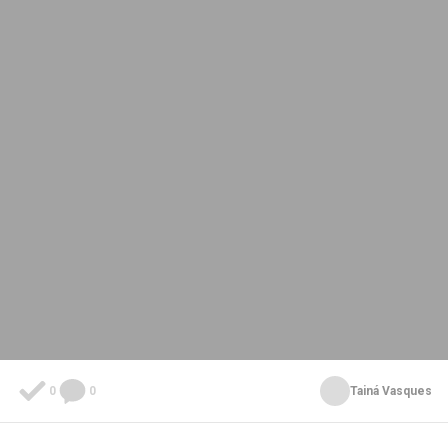
0
0
Tainá Vasques