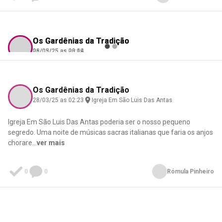
Os Gardênias da Tradição
Os Gardênias da Tradição
06/05/25 as 23:14
28/03/25 as 00:09
César Corte Real
Micael Félix
Check-in
Check-in
Igreja Em São Luis Das Antas
Igreja Em São Luis Das Antas
Os Gardênias da Tradição
28/03/25 as 02:23
Igreja Em São Luis Das Antas
Igreja Em São Luis Das Antas poderia ser o nosso pequeno
0
0
0
0
segredo. Uma noite de músicas sacras italianas que faria os anjos
chorare
...
ver mais
0
0
Rómula Pinheiro