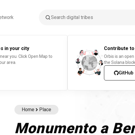
etwork
s in your city
Contribute to
 near you. Click Open Map to
Orbis is an open
our area.
the Solana block
GitHub
Home
Place
Monumento a Ben