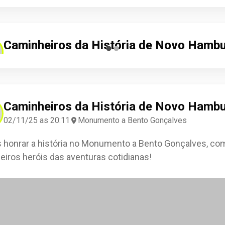
Caminheiros da História de Novo Hamb
Caminheiros da História de Novo Hamb
10/04/26 as 22:05
30/10/25 as 22:46
Tarsício Ramires
Ádila Assis
Check-in
Check-in
Caminheiros da História de Novo Hamb
02/11/25 as 20:11
Monumento a Bento Gonçalves
honrar a história no Monumento a Bento Gonçalves, co
eiros heróis das aventuras cotidianas!
0
0