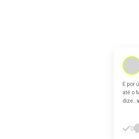
E por 
até o 
dize
...
0