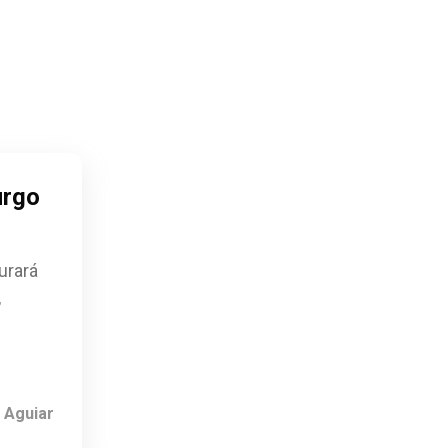
urgo
urará
,
 Aguiar