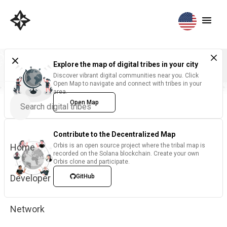
Explore the map of digital tribes in your city
Discover vibrant digital communities near you. Click
Open Map to navigate and connect with tribes in your
area.
Open Map
Contribute to the Decentralized Map
Home
Orbis is an open source project where the tribal map is
recorded on the Solana blockchain. Create your own
Orbis clone and participate.
Developer
GitHub
Network