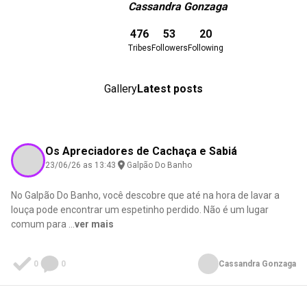
Cassandra Gonzaga
Download here
476
53
20
Tribes
Followers
Following
Gallery
Latest posts
Os Apreciadores de Cachaça e Sabiá
23/06/26 as 13:43
Galpão Do Banho
No Galpão Do Banho, você descobre que até na hora de lavar a
louça pode encontrar um espetinho perdido. Não é um lugar
comum para
...
ver mais
0
0
Cassandra Gonzaga