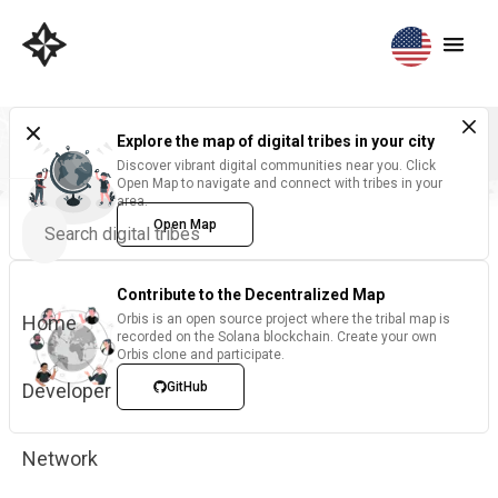
Explore the map of digital tribes in your city
Discover vibrant digital communities near you. Click
Open Map to navigate and connect with tribes in your
area.
Open Map
Contribute to the Decentralized Map
Home
Orbis is an open source project where the tribal map is
recorded on the Solana blockchain. Create your own
Orbis clone and participate.
Developer
GitHub
Network