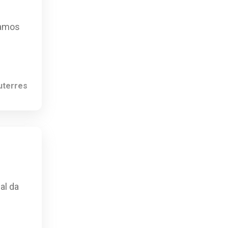
Vamos
uterres
al da