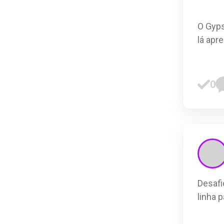
O Gyps
lá apr
0
Desafi
linha 