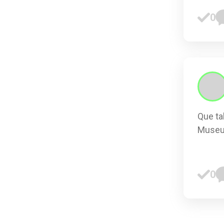
0
Que ta
Museu 
0