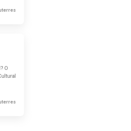
uterres
l? O
ultural
uterres