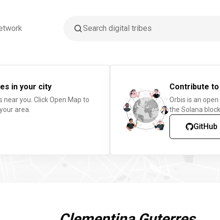
etwork
es in your city
Contribute to
s near you. Click Open Map to
Orbis is an open
 your area.
the Solana block
GitHub
Clementina Guterres