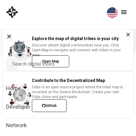
Explore the map of digital tribes in your city
Discover vibrant digital communities near you. Click
Open Map to navigate and connect with tribes in your
area.
Open Map
Contribute to the Decentralized Map
Home
Orbis is an open source project where the tribal map is
recorded on the Solana blockchain. Create your own
Orbis clone and participate.
Developer
GitHub
Network