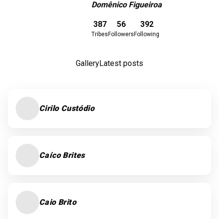
Domênico Figueiroa
Download here
387
56
392
Tribes
Followers
Following
Gallery
Latest posts
Cirilo Custódio
Caíco Brites
Caio Brito