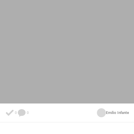
0
0
Emílio Infante