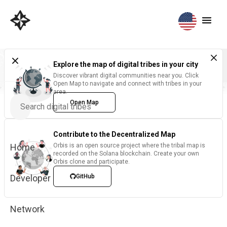
Explore the map of digital tribes in your city
Discover vibrant digital communities near you. Click
Open Map to navigate and connect with tribes in your
area.
Open Map
Contribute to the Decentralized Map
Home
Orbis is an open source project where the tribal map is
recorded on the Solana blockchain. Create your own
Orbis clone and participate.
Developer
GitHub
Network