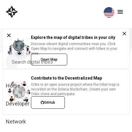
Explore the map of digital tribes in your city
Discover vibrant digital communities near you. Click
Open Map to navigate and connect with tribes in your
area.
Open Map
Contribute to the Decentralized Map
Home
Orbis is an open source project where the tribal map is
recorded on the Solana blockchain. Create your own
Orbis clone and participate.
Developer
GitHub
Network