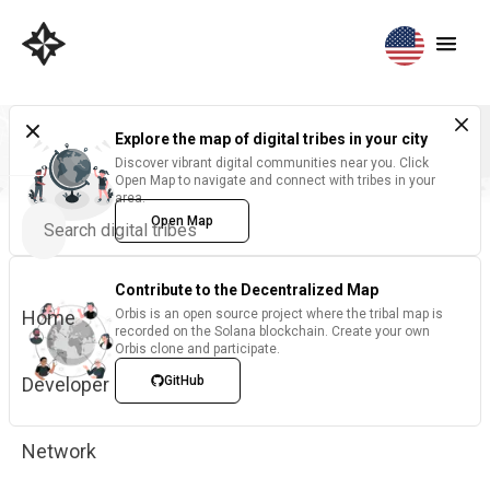
Explore the map of digital tribes in your city
Discover vibrant digital communities near you. Click
Open Map to navigate and connect with tribes in your
area.
Open Map
Contribute to the Decentralized Map
Home
Orbis is an open source project where the tribal map is
recorded on the Solana blockchain. Create your own
Orbis clone and participate.
Developer
GitHub
Network