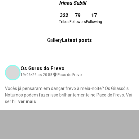
Irineu Subtil
Download here
322
79
17
Tribes
Followers
Following
Gallery
Latest posts
Os Gurus do Frevo
19/06/26 as 20:58
Paço do Frevo
Vocês já pensaram em dançar frevo à meia-noite? Os Girassóis
Noturnos podem fazer isso brilhantemente no Paço do Frevo. Vai
ser hi
...
ver mais