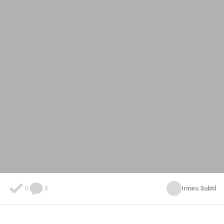
0
0
Irineu Subtil