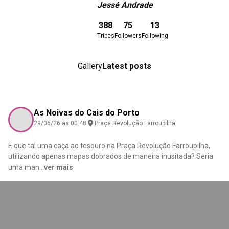
Jessé Andrade
Download here
388
75
13
Tribes
Followers
Following
Gallery
Latest posts
As Noivas do Cais do Porto
29/06/26 as 00:48
Praça Revolução Farroupilha
E que tal uma caça ao tesouro na Praça Revolução Farroupilha,
utilizando apenas mapas dobrados de maneira inusitada? Seria
uma man
...
ver mais