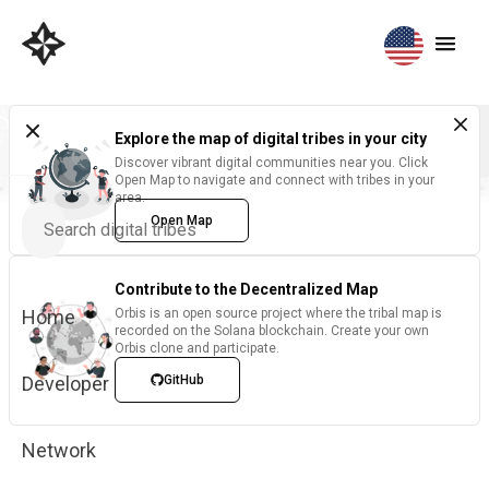
Explore the map of digital tribes in your city
Discover vibrant digital communities near you. Click
Open Map to navigate and connect with tribes in your
area.
Open Map
Contribute to the Decentralized Map
Home
Orbis is an open source project where the tribal map is
recorded on the Solana blockchain. Create your own
Orbis clone and participate.
Developer
GitHub
Network