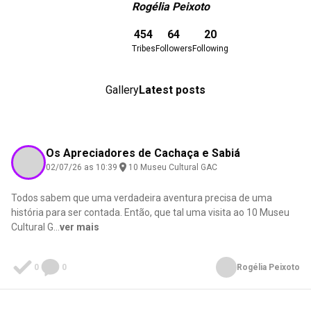
Rogélia Peixoto
Download here
454
64
20
Tribes
Followers
Following
Gallery
Latest posts
Os Apreciadores de Cachaça e Sabiá
02/07/26 as 10:39
10 Museu Cultural GAC
Todos sabem que uma verdadeira aventura precisa de uma
história para ser contada. Então, que tal uma visita ao 10 Museu
Cultural G
...
ver mais
0
0
Rogélia Peixoto