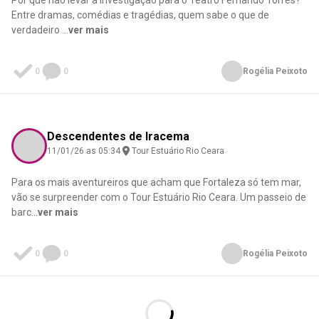
Por que não levar a investigação para o Teatro Fernando Torres?
Entre dramas, comédias e tragédias, quem sabe o que de
verdadeiro
...
ver mais
0
0
Rogélia Peixoto
Descendentes de Iracema
11/01/26 as 05:34
Tour Estuário Rio Ceara
Para os mais aventureiros que acham que Fortaleza só tem mar,
vão se surpreender com o Tour Estuário Rio Ceara. Um passeio de
barc
...
ver mais
0
0
Rogélia Peixoto