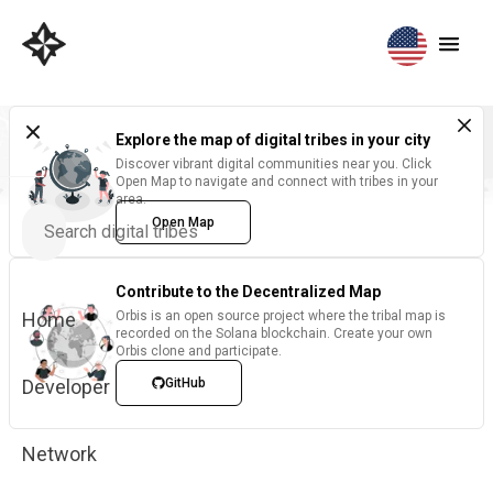
Explore the map of digital tribes in your city
Discover vibrant digital communities near you. Click
Open Map to navigate and connect with tribes in your
area.
Open Map
Contribute to the Decentralized Map
Home
Orbis is an open source project where the tribal map is
recorded on the Solana blockchain. Create your own
Orbis clone and participate.
Developer
GitHub
Network