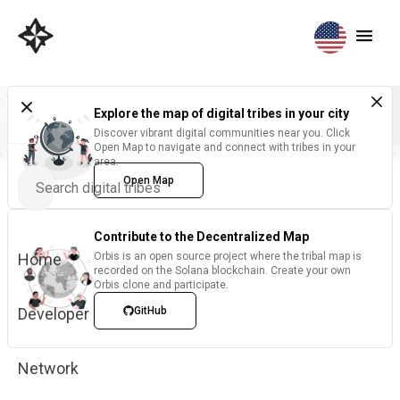
Explore the map of digital tribes in your city
Discover vibrant digital communities near you. Click
Open Map to navigate and connect with tribes in your
area.
Open Map
Contribute to the Decentralized Map
Home
Orbis is an open source project where the tribal map is
recorded on the Solana blockchain. Create your own
Orbis clone and participate.
Developer
GitHub
Network