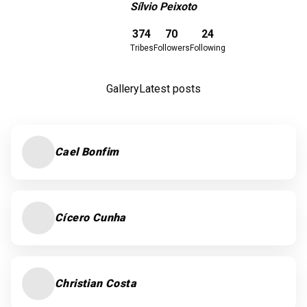
Sílvio Peixoto
Download here
374
70
24
Tribes
Followers
Following
Gallery
Latest posts
Cael Bonfim
Cícero Cunha
Christian Costa