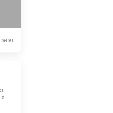
Pimenta
os
 e