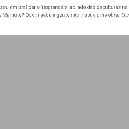
sou em praticar o 'riograndêix' ao lado das esculturas na 
e Mamute? Quem sabe a gente não inspira uma obra: 'O
...
0
0
0
0
0
0
0
0
0
0