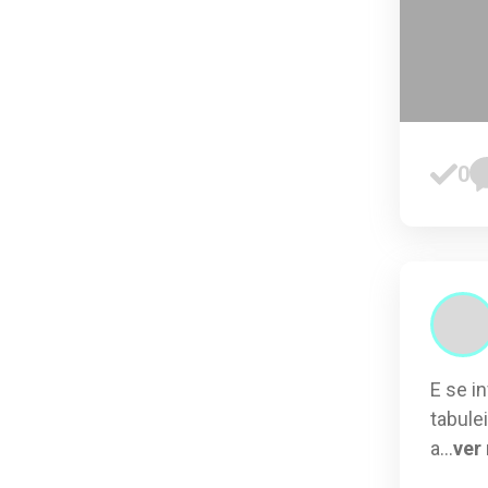
0
E se i
tabule
a
...
ver