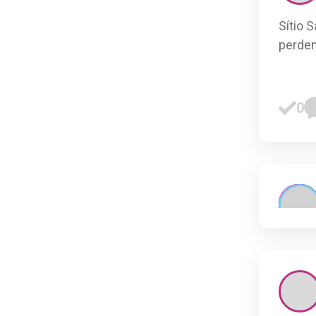
Sítio 
perde
0