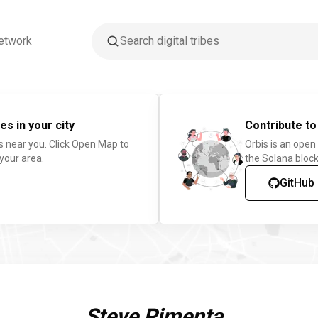
etwork
es in your city
Contribute to
s near you. Click Open Map to
Orbis is an open
 your area.
the Solana block
GitHub
Steve Pimenta