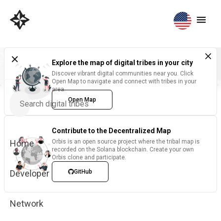
Explore the map of digital tribes in your city
Discover vibrant digital communities near you. Click
Open Map to navigate and connect with tribes in your
area.
Open Map
Contribute to the Decentralized Map
Home
Orbis is an open source project where the tribal map is
recorded on the Solana blockchain. Create your own
Orbis clone and participate.
Developer
GitHub
Network