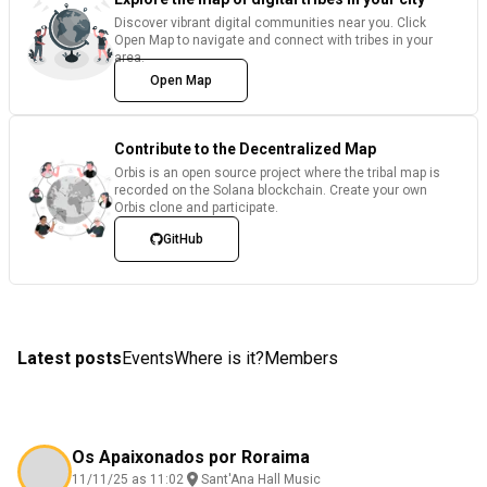
Discover vibrant digital communities near you. Click
Open Map to navigate and connect with tribes in your
area.
Open Map
Contribute to the Decentralized Map
Orbis is an open source project where the tribal map is
recorded on the Solana blockchain. Create your own
Orbis clone and participate.
GitHub
Latest posts
Events
Where is it?
Members
Os Apaixonados por Roraima
11/11/25 as 11:02
Sant'Ana Hall Music