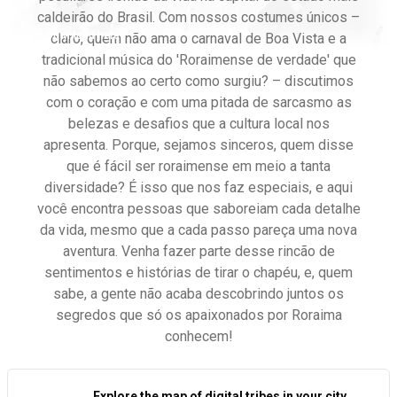
caldeirão do Brasil. Com nossos costumes únicos –
Download here
claro, quem não ama o carnaval de Boa Vista e a
tradicional música do 'Roraimense de verdade' que
não sabemos ao certo como surgiu? – discutimos
com o coração e com uma pitada de sarcasmo as
belezas e desafios que a cultura local nos
apresenta. Porque, sejamos sinceros, quem disse
que é fácil ser roraimense em meio a tanta
diversidade? É isso que nos faz especiais, e aqui
você encontra pessoas que saboreiam cada detalhe
da vida, mesmo que a cada passo pareça uma nova
aventura. Venha fazer parte desse rincão de
sentimentos e histórias de tirar o chapéu, e, quem
sabe, a gente não acaba descobrindo juntos os
segredos que só os apaixonados por Roraima
conhecem!
Explore the map of digital tribes in your city