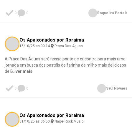
0
0
Roquelina Portela
0
0
0
0
0
0
0
0
0
0
0
0
0
0
0
0
0
0
0
0
Os Apaixonados por Roraima
15/10/25 as 00:14
Praça Das Águas
A Praca Das Águas será nosso ponto de encontro para mais uma
jornada em busca dos pastéis de farinha de milho mais deliciosos
de B
...
ver mais
0
0
Saúl Novaes
Os Apaixonados por Roraima
01/10/25 as 06:50
Naipe Rock Music