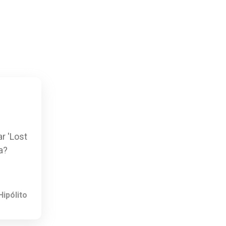
r 'Lost
a?
ipólito