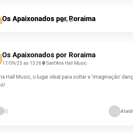
Os Apaixonados por Roraima
Os Apaixonados por Roraima
Os Apaixonados por Roraima
04/11/25 as 14:19
10/09/25 as 16:43
28/03/25 as 05:19
Joelson Assunção
Claus da Costa
Letízia Aragão
Sant'Ana Hall Mus
Sant'Ana Hall Mus
Sant'Ana Hall Mus
Check-in
Check-in
Check-in
Os Apaixonados por Roraima
17/09/25 as 13:26
Sant'Ana Hall Music
na Hall Music, o lugar ideal para soltar a 'imaginação' da
ó!
0
Ataíd
0
0
0