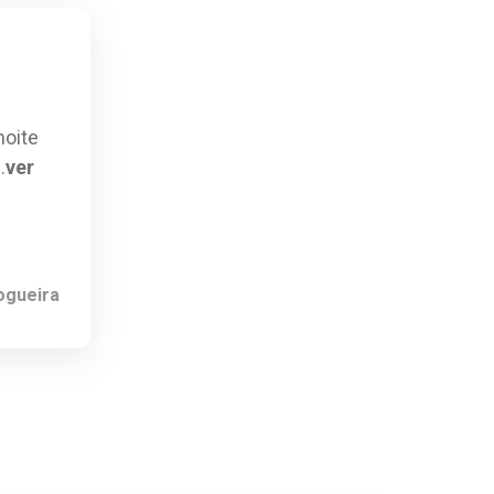
noite
..
ver
ogueira