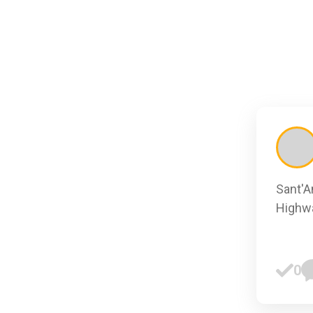
Sant'A
Highwa
0