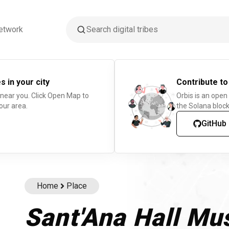
etwork
s in your city
Contribute to
 near you. Click Open Map to
Orbis is an open
our area.
the Solana block
GitHub
Home
Place
Sant'Ana Hall Mu