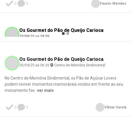
0
0
Fausto Mendes
Os Gourmet do Pão de Queijo Carioca
Os Gourmet do Pão de Queijo Carioca
25/10/25 as 08:29
20/04/25 as 06:00
Otacílio Martins
Troy Souza
Check-in
Check-in
Centro de Memória Sindimental
Centro de Memória Sindimental
Os Gourmet do Pão de Queijo Carioca
20/04/25 as 06:20
Centro de Memória Sindimental
No Centro de Memória Sindimental, os Pão de Açúcar Lovers
0
0
0
0
podem reviver momentos memoráveis vividos em frente ao seu
monumento fav
...
ver mais
0
0
Vílmar Varela