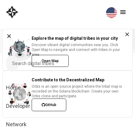
Explore the map of digital tribes in your city
Discover vibrant digital communities near you. Click
Open Map to navigate and connect with tribes in your
area.
Open Map
Contribute to the Decentralized Map
Home
Orbis is an open source project where the tribal map is
recorded on the Solana blockchain. Create your own
Orbis clone and participate.
Developer
GitHub
Network