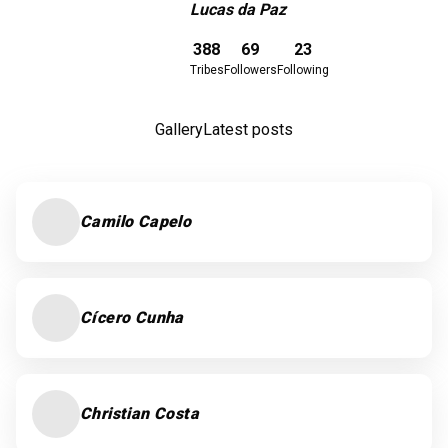
Lucas da Paz
Download here
388
69
23
Tribes
Followers
Following
Gallery
Latest posts
Camilo Capelo
Cícero Cunha
Christian Costa