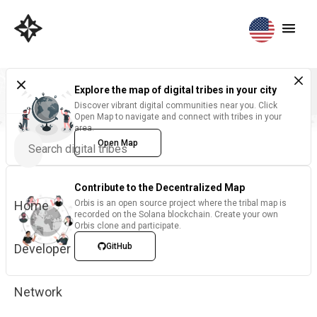
Explore the map of digital tribes in your city
Discover vibrant digital communities near you. Click
Open Map to navigate and connect with tribes in your
area.
Open Map
Contribute to the Decentralized Map
Home
Orbis is an open source project where the tribal map is
recorded on the Solana blockchain. Create your own
Orbis clone and participate.
Developer
GitHub
Network