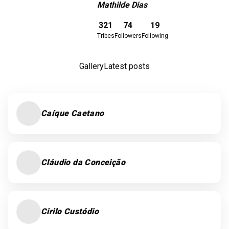
Mathilde Dias
Download here
321
74
19
Tribes
Followers
Following
Gallery
Latest posts
Caíque Caetano
Cláudio da Conceição
Cirilo Custódio