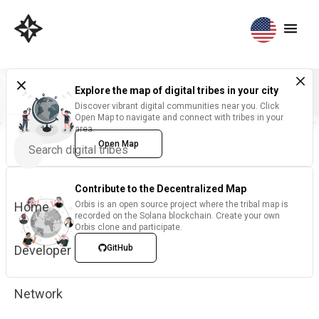
Explore the map of digital tribes in your city
Discover vibrant digital communities near you. Click
Open Map to navigate and connect with tribes in your
area.
Open Map
Contribute to the Decentralized Map
Home
Orbis is an open source project where the tribal map is
recorded on the Solana blockchain. Create your own
Orbis clone and participate.
Developer
GitHub
Network