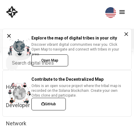
Explore the map of digital tribes in your city
Discover vibrant digital communities near you. Click
Open Map to navigate and connect with tribes in your
area.
Open Map
Contribute to the Decentralized Map
Home
Orbis is an open source project where the tribal map is
recorded on the Solana blockchain. Create your own
Orbis clone and participate.
Developer
GitHub
Network