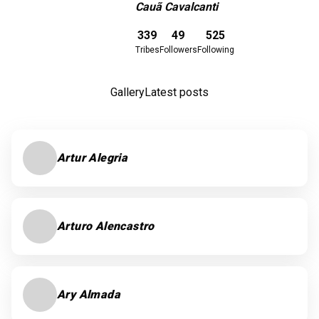
Cauã Cavalcanti
Download here
339
49
525
Tribes
Followers
Following
Gallery
Latest posts
Artur Alegria
Arturo Alencastro
Ary Almada